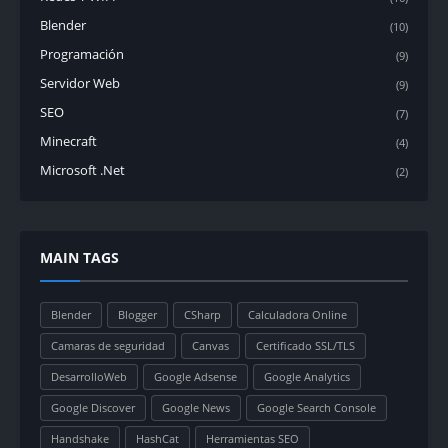
Blender
(10)
Programación
(9)
Servidor Web
(9)
SEO
(7)
Minecraft
(4)
Microsoft .Net
(2)
MAIN TAGS
Blender
Blogger
CSharp
Calculadora Online
Camaras de seguridad
Canvas
Certificado SSL/TLS
DesarrolloWeb
Google Adsense
Google Analytics
Google Discover
Google News
Google Search Console
Handshake
HashCat
Herramientas SEO