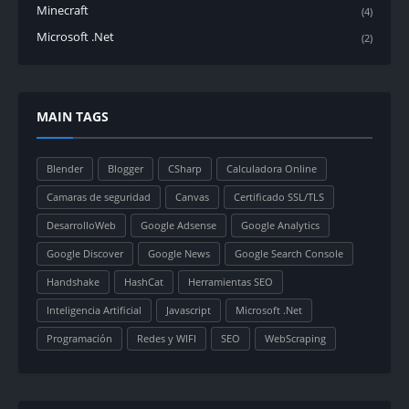
Minecraft
(4)
Microsoft .Net
(2)
MAIN TAGS
Blender
Blogger
CSharp
Calculadora Online
Camaras de seguridad
Canvas
Certificado SSL/TLS
DesarrolloWeb
Google Adsense
Google Analytics
Google Discover
Google News
Google Search Console
Handshake
HashCat
Herramientas SEO
Inteligencia Artificial
Javascript
Microsoft .Net
Programación
Redes y WIFI
SEO
WebScraping