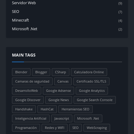
Servidor Web
(9)
SEO
(7)
Minecraft
(4)
Microsoft .Net
(2)
MAIN TAGS
Blender
Blogger
CSharp
Calculadora Online
Camaras de seguridad
Canvas
Certificado SSL/TLS
DesarrolloWeb
Google Adsense
Google Analytics
Google Discover
Google News
Google Search Console
Handshake
HashCat
Herramientas SEO
Inteligencia Artificial
Javascript
Microsoft .Net
Programación
Redes y WIFI
SEO
WebScraping