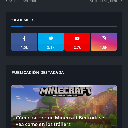
Artículo Anterior
Artículo Siguiente
SÍGUEME!!!
1.5k
3.1k
2.7k
1.8k
PUBLICACIÓN DESTACADA
Cómo hacer que Minecraft Bedrock se
vea como en los tráilers