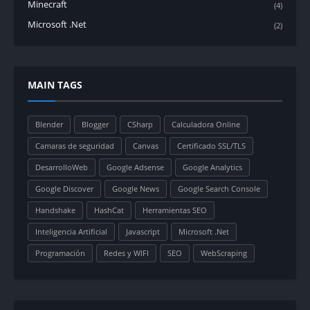
Minecraft
(4)
Microsoft .Net
(2)
MAIN TAGS
Blender
Blogger
CSharp
Calculadora Online
Camaras de seguridad
Canvas
Certificado SSL/TLS
DesarrolloWeb
Google Adsense
Google Analytics
Google Discover
Google News
Google Search Console
Handshake
HashCat
Herramientas SEO
Inteligencia Artificial
Javascript
Microsoft .Net
Programación
Redes y WIFI
SEO
WebScraping