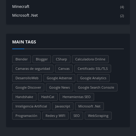
Minecraft
(4)
Microsoft .Net
(2)
MAIN TAGS
Blender
Blogger
CSharp
Calculadora Online
Camaras de seguridad
Canvas
Certificado SSL/TLS
DesarrolloWeb
Google Adsense
Google Analytics
Google Discover
Google News
Google Search Console
Handshake
HashCat
Herramientas SEO
Inteligencia Artificial
Javascript
Microsoft .Net
Programación
Redes y WIFI
SEO
WebScraping