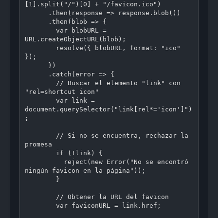
[1].split("/")[0] + "/favicon.ico")

      .then(response => response.blob())

      .then(blob => {

        var blobURL = 
URL.createObjectURL(blob);

        resolve({ blobURL, format: "ico" 
});

      })

      .catch(error => {

        // Buscar el elemento "link" con 
"rel=shortcut icon"

        var link = 
document.querySelector("link[rel*='icon']")
;

        // Si no se encuentra, rechazar la 
promesa

        if (!link) {

          reject(new Error("No se encontró 
ningún favicon en la página"));

        }

        // Obtener la URL del favicon

        var faviconURL = link.href;
