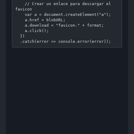
    // Crear un enlace para descargar el 
favicon

    var a = document.createElement("a");

    a.href = blobURL;

    a.download = "favicon." + format;

    a.click();

  })

  .catch(error => console.error(error));