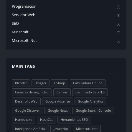
Programación
(9)
Servidor Web
(9)
SEO
(7)
Minecraft
(4)
Microsoft .Net
(2)
MAIN TAGS
Blender
Blogger
CSharp
Calculadora Online
Camaras de seguridad
Canvas
Certificado SSL/TLS
DesarrolloWeb
Google Adsense
Google Analytics
Google Discover
Google News
Google Search Console
Handshake
HashCat
Herramientas SEO
Inteligencia Artificial
Javascript
Microsoft .Net