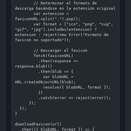
        // Determinar el formato de 
descarga basándose en la extensión original

        var extension = 
faviconURL.split(".").pop();

        var format = ["ico", "png", "svg", 
"gif", "jpg"].includes(extension) ? 
extension : reject(new Error("Formato de 
favicon no soportado"));

        // Descargar el favicon

        fetch(faviconURL)

          .then(response => 
response.blob())

          .then(blob => {

            var blobURL = 
URL.createObjectURL(blob);

            resolve({ blobURL, format });

          })

          .catch(error => reject(error));

      });

  });

}

downloadFavicon(url)

  .then(({ blobURL, format }) => {
