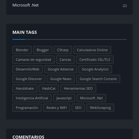
Microsoft .Net
(2)
MAIN TAGS
Blender
Blogger
CSharp
Calculadora Online
Camaras de seguridad
Canvas
Certificado SSL/TLS
DesarrolloWeb
Google Adsense
Google Analytics
Google Discover
Google News
Google Search Console
Handshake
HashCat
Herramientas SEO
Inteligencia Artificial
Javascript
Microsoft .Net
Programación
Redes y WIFI
SEO
WebScraping
COMENTARIOS