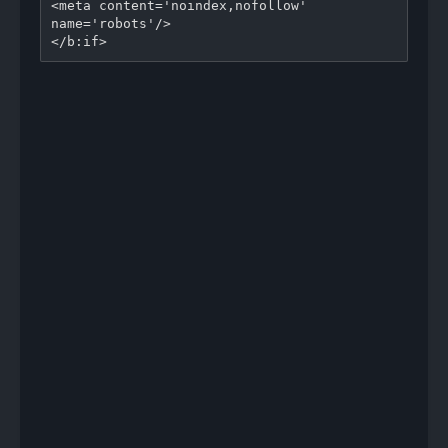
<meta content='noindex,nofollow' 
name='robots'/>
</b:if>