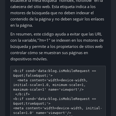
establece la meta etiqueta "noindex, nofollow" en la
cabecera del sitio web. Esta etiqueta indica a los
motores de búsqueda que no deben indexar el
contenido de la página y no deben seguir los enlaces
en la página.
En resumen, este código ayuda a evitar que las URL
con la variable,"?m=1" se indexen en los motores de
búsqueda y permite a los propietarios de sitios web
controlar cómo se muestran sus páginas en
dispositivos móviles.
<b:if cond='data:blog.isMobileRequest == 
&quot;false&quot;'>
  <meta content='width=device-width, 
initial-scale=1.0, minimum-scale=1, 
maximum-scale=1' name='viewport'/>
 </b:if>
<b:if cond='data:blog.isMobileRequest == 
&quot;true&quot;'>
<meta content='width=device-width, initial-
scale=1.0' name='viewport'/>