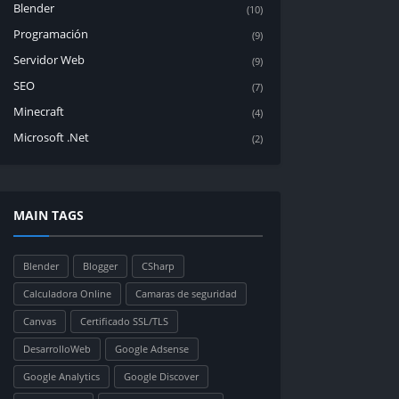
Blender
(10)
Programación
(9)
Servidor Web
(9)
SEO
(7)
Minecraft
(4)
Microsoft .Net
(2)
MAIN TAGS
Blender
Blogger
CSharp
Calculadora Online
Camaras de seguridad
Canvas
Certificado SSL/TLS
DesarrolloWeb
Google Adsense
Google Analytics
Google Discover