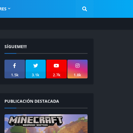
RES
SÍGUEME!!!
1.5k
3.1k
2.7k
1.8k
PUBLICACIÓN DESTACADA