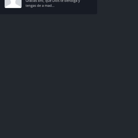
Gracias bro, que Dios te bendiga y
tengas de a mad...