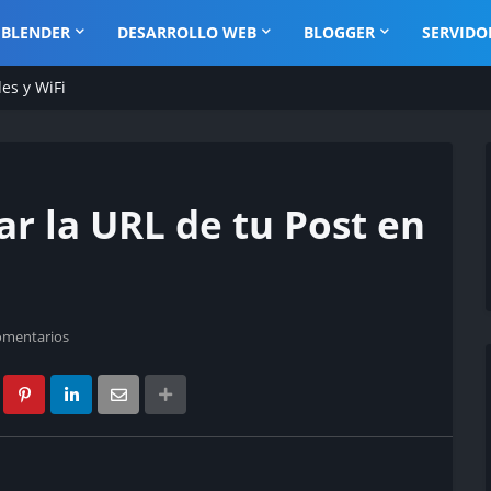
BLENDER
DESARROLLO WEB
BLOGGER
SERVIDO
es y WiFi
r la URL de tu Post en
omentarios