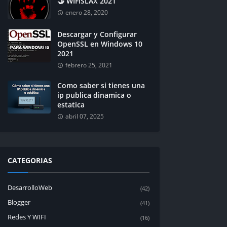
🤝 WIFISLAX 2021
enero 28, 2020
Descargar y Configurar
OpenSSL en Windows 10
2021
febrero 25, 2021
Como saber si tienes una
ip publica dinamica o
estatica
abril 07, 2025
CATEGORIAS
DesarrolloWeb
(42)
Blogger
(41)
Redes Y WIFI
(16)