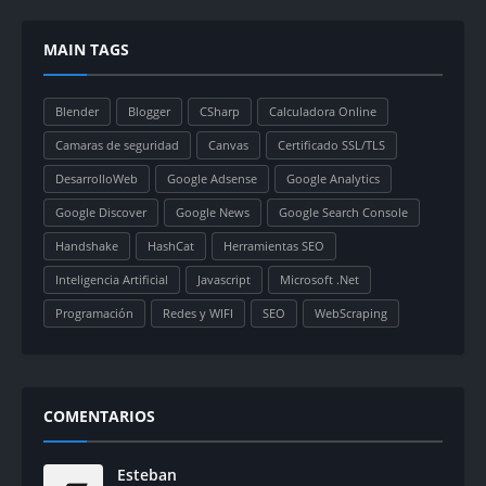
MAIN TAGS
Blender
Blogger
CSharp
Calculadora Online
Camaras de seguridad
Canvas
Certificado SSL/TLS
DesarrolloWeb
Google Adsense
Google Analytics
Google Discover
Google News
Google Search Console
Handshake
HashCat
Herramientas SEO
Inteligencia Artificial
Javascript
Microsoft .Net
Programación
Redes y WIFI
SEO
WebScraping
COMENTARIOS
Esteban