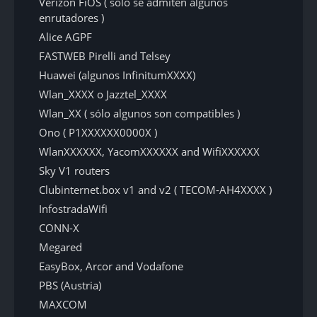
Verizon FiOS ( sólo se admiten algunos
enrutadores )
Alice AGPF
FASTWEB Pirelli and Telsey
Huawei (algunos InfinitumXXXX)
Wlan_XXXX o Jazztel_XXXX
Wlan_XX ( sólo algunos son compatibles )
Ono ( P1XXXXXX0000X )
WlanXXXXXX, YacomXXXXXX and WifiXXXXXX
Sky V1 routers
Clubinternet.box v1 and v2 ( TECOM-AH4XXXX )
InfostradaWifi
CONN-X
Megared
EasyBox, Arcor and Vodafone
PBS (Austria)
MAXCOM