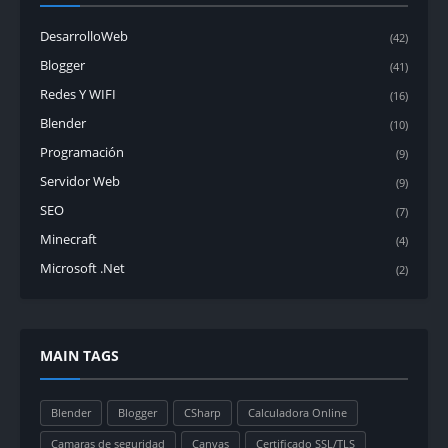
DesarrolloWeb
(42)
Blogger
(41)
Redes Y WIFI
(16)
Blender
(10)
Programación
(9)
Servidor Web
(9)
SEO
(7)
Minecraft
(4)
Microsoft .Net
(2)
MAIN TAGS
Blender
Blogger
CSharp
Calculadora Online
Camaras de seguridad
Canvas
Certificado SSL/TLS