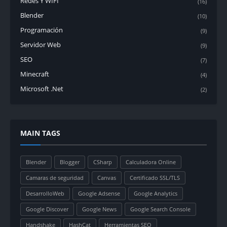
Redes Y WIFI
(16)
Blender
(10)
Programación
(9)
Servidor Web
(9)
SEO
(7)
Minecraft
(4)
Microsoft .Net
(2)
MAIN TAGS
Blender
Blogger
CSharp
Calculadora Online
Camaras de seguridad
Canvas
Certificado SSL/TLS
DesarrolloWeb
Google Adsense
Google Analytics
Google Discover
Google News
Google Search Console
Handshake
HashCat
Herramientas SEO