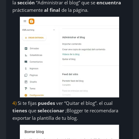
la
sección
“Administrar el blog” que se
encuentra
prácticamente
al final
de la página.
4)
Si te fijas
puedes
ver “Quitar el blog”. el cual
tienes
que
seleccionar
;Blogger te recomendara
exportar la plantilla de tu blog.