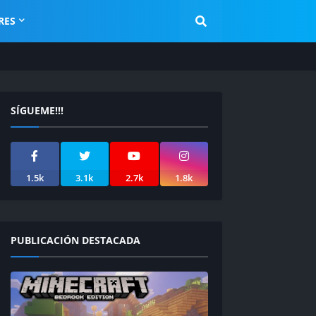
RES
SÍGUEME!!!
1.5k
3.1k
2.7k
1.8k
PUBLICACIÓN DESTACADA