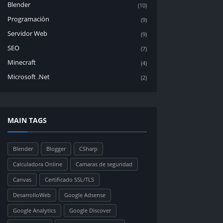
Blender
(10)
Programación
(9)
Servidor Web
(9)
SEO
(7)
Minecraft
(4)
Microsoft .Net
(2)
MAIN TAGS
Blender
Blogger
CSharp
Calculadora Online
Camaras de seguridad
Canvas
Certificado SSL/TLS
DesarrolloWeb
Google Adsense
Google Analytics
Google Discover