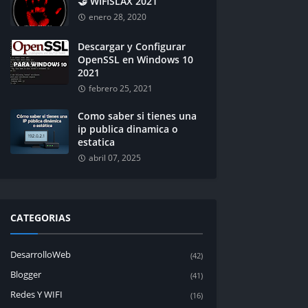
🤝 WIFISLAX 2021
enero 28, 2020
Descargar y Configurar
OpenSSL en Windows 10
2021
febrero 25, 2021
Como saber si tienes una
ip publica dinamica o
estatica
abril 07, 2025
CATEGORIAS
DesarrolloWeb
(42)
Blogger
(41)
Redes Y WIFI
(16)