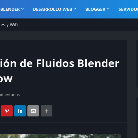
BLENDER
DESARROLLO WEB
BLOGGER
SERVIDO
es y WiFi
ión de Fluidos Blender
low
omentarios