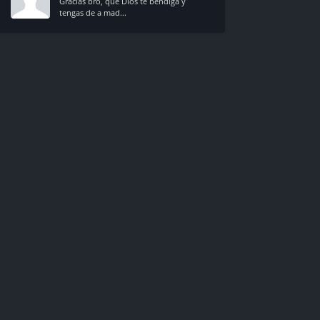
Gracias bro, que Dios te bendiga y
tengas de a mad...