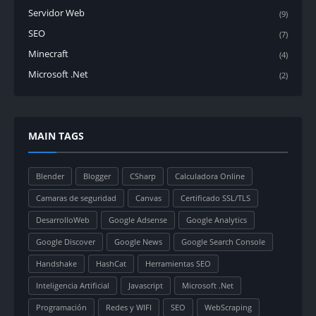
Servidor Web
(9)
SEO
(7)
Minecraft
(4)
Microsoft .Net
(2)
MAIN TAGS
Blender
Blogger
CSharp
Calculadora Online
Camaras de seguridad
Canvas
Certificado SSL/TLS
DesarrolloWeb
Google Adsense
Google Analytics
Google Discover
Google News
Google Search Console
Handshake
HashCat
Herramientas SEO
Inteligencia Artificial
Javascript
Microsoft .Net
Programación
Redes y WIFI
SEO
WebScraping